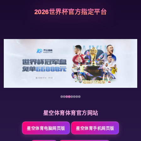
2026世界杯官方指定平台
星空体育体育官方网站
星空体育电脑网页版
星空体育手机网页版