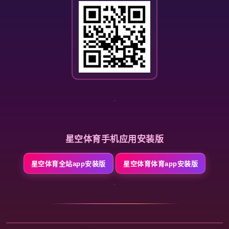
星空体育手机应用安装版
星空体育全站app安装版
星空体育体育app安装版