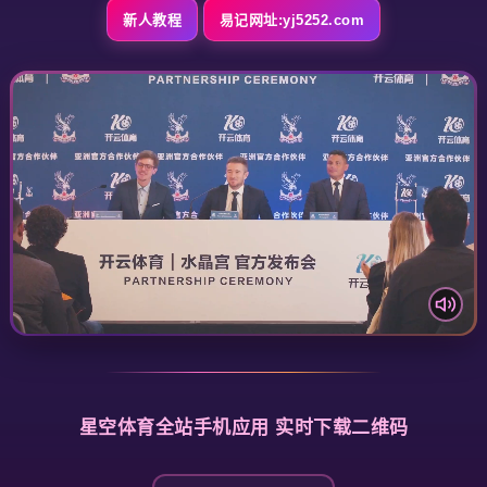
新人教程
易记网址:yj5252.com
星空体育全站手机应用 实时下载二维码