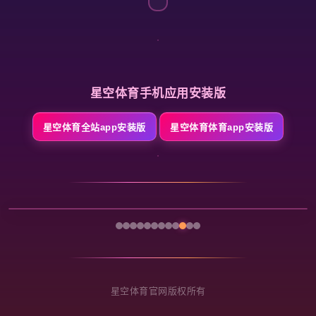
星空体育手机应用安装版
星空体育全站app安装版
星空体育体育app安装版
星空体育官网版权所有