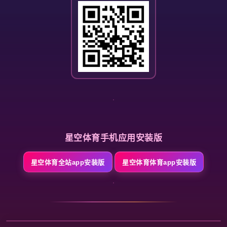
星空体育手机应用安装版
星空体育全站app安装版
星空体育体育app安装版