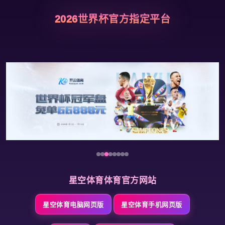
2026世界杯官方指定平台
星空体育体育官方网站
星空体育电脑网页版
星空体育手机网页版