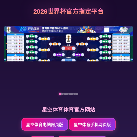
2026世界杯官方指定平台
星空体育体育官方网站
星空体育电脑网页版
星空体育手机网页版