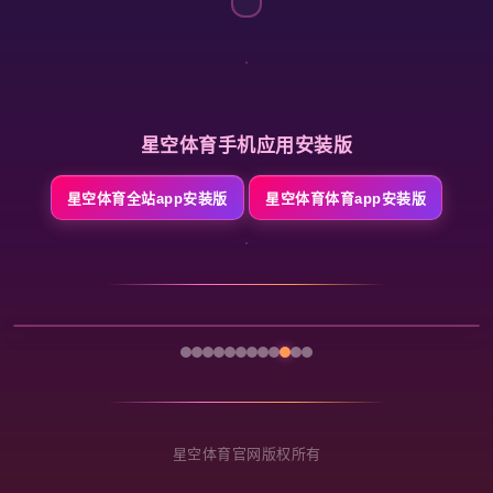
星空体育手机应用安装版
星空体育全站app安装版
星空体育体育app安装版
星空体育官网版权所有