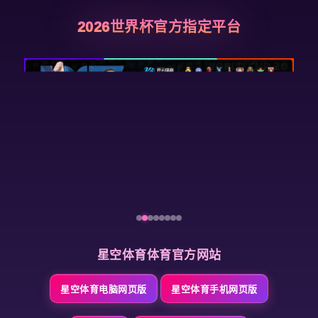
2026世界杯官方指定平台
星空体育体育官方网站
星空体育电脑网页版
星空体育手机网页版