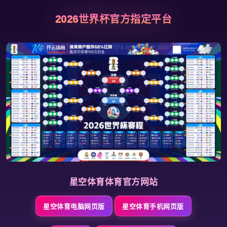
2026世界杯官方指定平台
星空体育体育官方网站
星空体育电脑网页版
星空体育手机网页版