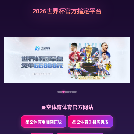
2026世界杯官方指定平台
星空体育体育官方网站
星空体育电脑网页版
星空体育手机网页版