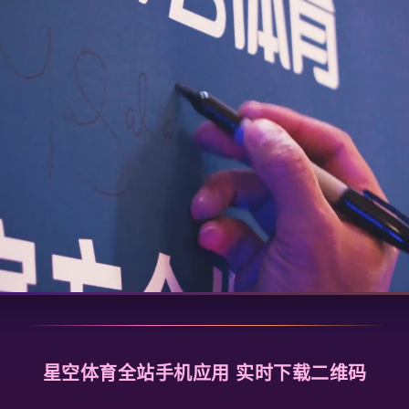
星空体育全站手机应用 实时下载二维码