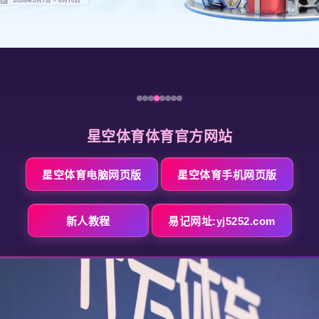
星空体育体育官方网站
星空体育电脑网页版
星空体育手机网页版
新人教程
易记网址:yj5252.com